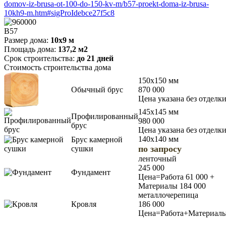
domov-iz-brusa-ot-100-do-150-kv-m/b57-proekt-doma-iz-brusa-
10kh9-m.htm#sigProIdebce27f5c8
В57
Размер дома:
10х9 м
Площадь дома:
137,2 м2
Срок строительства:
до 21 дней
Стоимость строительства дома
150х150 мм
Обычный брус
870 000
Цена указана без отделк
145х145 мм
Профилированный
980 000
брус
Цена указана без отделк
140х140 мм
Брус камерной
по запросу
сушки
ленточный
245 000
Фундамент
Цена=Работа 61 000 +
Материалы 184 000
металлочерепица
Кровля
186 000
Цена=Работа+Материал