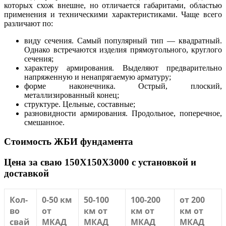
которых схож внешне, но отличается габаритами, областью
применения и техническими характеристиками. Чаще всего
различают по:
виду сечения. Самый популярный тип — квадратный.
Однако встречаются изделия прямоугольного, круглого
сечения;
характеру армирования. Выделяют предварительно
напряженную и ненапрягаемую арматуру;
форме наконечника. Острый, плоский,
металлизированный конец;
структуре. Цельные, составные;
разновидности армирования. Продольное, поперечное,
смешанное.
Стоимость ЖБИ фундамента
Цена за сваю 150X150X3000 с установкой и
доставкой
Кол-
0-50 км
50-100
100-200
от 200
во
от
км от
км от
км от
свай
МКАД
МКАД
МКАД
МКАД