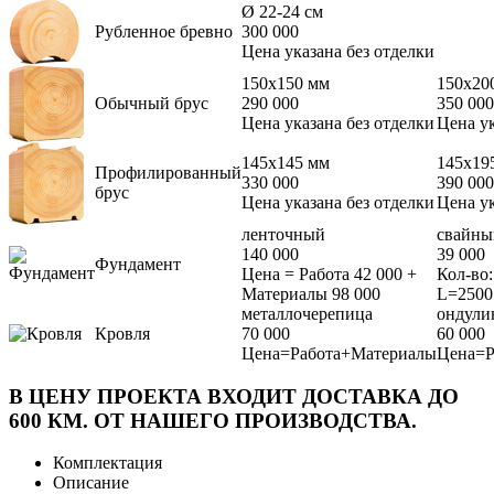
Ø 22-24 см
Рубленное бревно
300 000
Цена указана без отделки
150х150 мм
150х20
Обычный брус
290 000
350 000
Цена указана без отделки
Цена ук
145х145 мм
145х19
Профилированный
330 000
390 000
брус
Цена указана без отделки
Цена ук
ленточный
свайны
140 000
39 000
Фундамент
Цена = Работа 42 000 +
Кол-во:
Материалы 98 000
L=2500
металлочерепица
ондули
Кровля
70 000
60 000
Цена=Работа+Материалы
Цена=Р
В ЦЕНУ ПРОЕКТА ВХОДИТ ДОСТАВКА ДО
600 КМ. ОТ НАШЕГО ПРОИЗВОДСТВА.
Комплектация
Описание