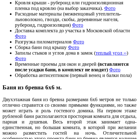
Кровля крыши - рубероид или гидроизоляционная
пленка под кровлю (на выбор заказчика).
Фото
Расходные материалы (межвенцовый утеплитель-
льноволокно, гвозди, скобы, деревянные нагеля,
рубероид, гидроизоляция)
Фото
Доставка комплекта до участка в Московской области
Фото
Разгрузка пиломатериалов
Фото
Сборка бани под крышу
Фото
Запилы стыков и углов дома в замок (
теплый угол ››
)
Фото
Временные проемы для окон и дверей
(вставляются
после усадки бани, в комплект не входят)
Фото
Обработка антисептиком (первый венец и балки пола)
Баня из бревна 6х6 м.
Двухэтажная баня из бревна размерами 6х6 метров не только
отлично справится со своими прямыми функциями, но также
может играть и роль гостевого домика. На первом этаже
рубленой бани располагаются просторная комната для отдыха,
парная и душевая. Весь второй этаж занимает одна-
единственная, но большая комната, в которой при желании
можно разместить гостей на ночь. Отличительной
особенностью этого проекта бани из бревна является наличие