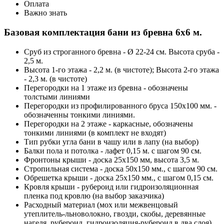
Оплата
Важно знать
Базовая комплектация бани из бревна 6х6 м.
Сруб из строганного бревна - Ø 22-24 см. Высота сруба -
2,5 м.
Высота 1-го этажа - 2,2 м. (в чистоте); Высота 2-го этажа
- 2,3 м. (в чистоте)
Перегородки на 1 этаже из бревна - обозначены
толстыми линиями
Перегородки из профилированного бруса 150х100 мм. -
обозначенны тонкими линиями.
Перегородки на 2 этаже - каркасные, обозначены
тонкими линиями (в комплект не входят)
Тип рубки угла бани в чашу или в лапу (на выбор)
Балки пола и потолка - лафет 0,15 м. с шагом 90 см.
Фронтоны крыши - доска 25х150 мм, высота 3,5 м.
Стропильная система - доска 50х150 мм., с шагом 90 см.
Обрешетка крыши - доска 25х150 мм., с шагом 0,15 см.
Кровля крыши - рубероид или гидроизоляционная
пленка под кровлю (на выбор заказчика)
Расходный материал (мох или межвенцовый
утеплитель-льноволокно, гвозди, скобы, деревянные
нагеля, рубероид, гидроизоляция-рубероид в два слоя)