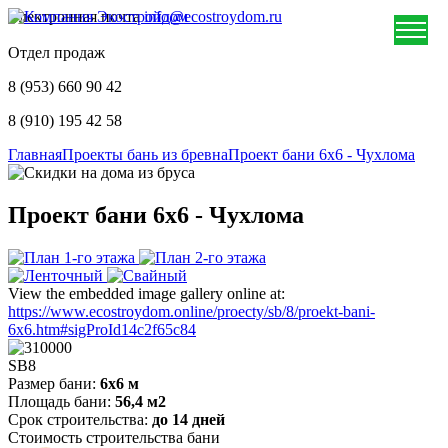
Электронная почта
info@ecostroydom.ru
Отдел продаж
8 (953) 660 90 42
8 (910) 195 42 58
Главная
Проекты бань из бревна
Проект бани 6х6 - Чухлома
Проект бани 6х6 - Чухлома
View the embedded image gallery online at:
https://www.ecostroydom.online/proecty/sb/8/proekt-bani-
6x6.htm#sigProId14c2f65c84
SB8
Размер бани:
6х6 м
Площадь бани:
56,4 м2
Срок строительства:
до 14 дней
Стоимость строительства бани