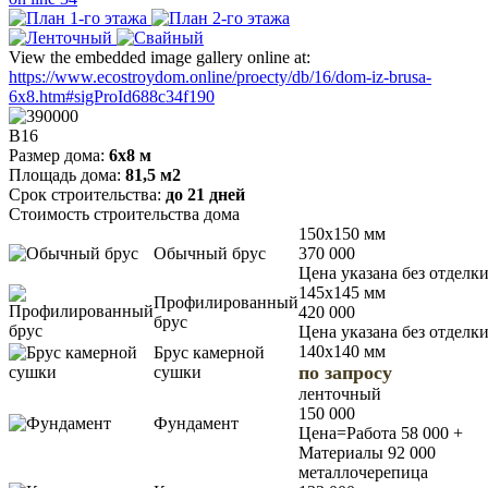
View the embedded image gallery online at:
https://www.ecostroydom.online/proecty/db/16/dom-iz-brusa-
6x8.htm#sigProId688c34f190
В16
Размер дома:
6х8 м
Площадь дома:
81,5 м2
Срок строительства:
до 21 дней
Стоимость строительства дома
150х150 мм
Обычный брус
370 000
Цена указана без отделк
145х145 мм
Профилированный
420 000
брус
Цена указана без отделк
140х140 мм
Брус камерной
по запросу
сушки
ленточный
150 000
Фундамент
Цена=Работа 58 000 +
Материалы 92 000
металлочерепица