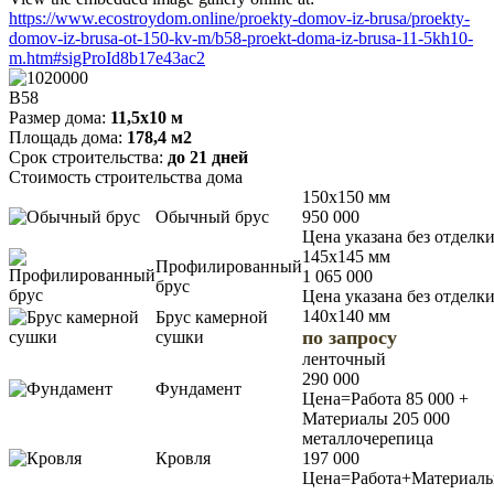
https://www.ecostroydom.online/proekty-domov-iz-brusa/proekty-
domov-iz-brusa-ot-150-kv-m/b58-proekt-doma-iz-brusa-11-5kh10-
m.htm#sigProId8b17e43ac2
В58
Размер дома:
11,5х10 м
Площадь дома:
178,4 м2
Срок строительства:
до 21 дней
Стоимость строительства дома
150х150 мм
Обычный брус
950 000
Цена указана без отделк
145х145 мм
Профилированный
1 065 000
брус
Цена указана без отделк
140х140 мм
Брус камерной
по запросу
сушки
ленточный
290 000
Фундамент
Цена=Работа 85 000 +
Материалы 205 000
металлочерепица
Кровля
197 000
Цена=Работа+Материал